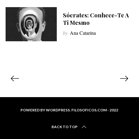
Sócrates: Conhece-Te A
Ti Mesmo
by
Ana Catarina
P
o
s
t
s
POWERED BY WORDPRESS. FILOSOFICOS.COM - 2022
n
a
BACK TO TOP
v