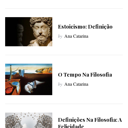
S
e
Estoicismo: Definição
a
r
by
Ana Catarina
c
h
f
o
r
O Tempo Na Filosofia
:
by
Ana Catarina
Definições Na Filosofia: A
Felicidade