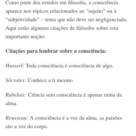
Como parte dos estudos em filosofia, a consciência
aparece nos tópicos relacionados ao “sujeito” ou à
“subjetividade” – tema que não deve ser negligenciado.
Aqui estão algumas citações de filósofos sobre esta
importante noção:
Citações para lembrar sobre a consciência:
Husserl:
Toda consciência é consciência de algo.
S
Sócrates:
Conhece a ti mesmo.
e
a
Rabelais:
Ciência sem consciência é apenas ruína da
r
c
alma.
h
f
Rousseau:
A consciência é a voz da alma, as paixões
o
são a voz do corpo.
r
: