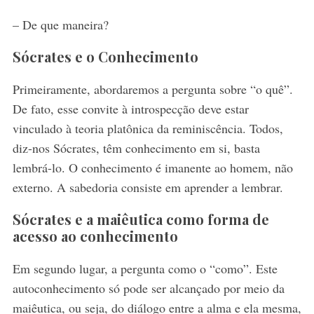
– De que maneira?
S
Sócrates e o Conhecimento
e
a
Primeiramente, abordaremos a pergunta sobre “o quê”.
r
De fato, esse convite à introspecção deve estar
c
h
vinculado à teoria platônica da reminiscência. Todos,
f
diz-nos Sócrates, têm conhecimento em si, basta
o
lembrá-lo. O conhecimento é imanente ao homem, não
r
externo. A sabedoria consiste em aprender a lembrar.
:
Sócrates e a maiêutica como forma de
acesso ao conhecimento
Em segundo lugar, a pergunta como o “como”. Este
autoconhecimento só pode ser alcançado por meio da
maiêutica, ou seja, do diálogo entre a alma e ela mesma,