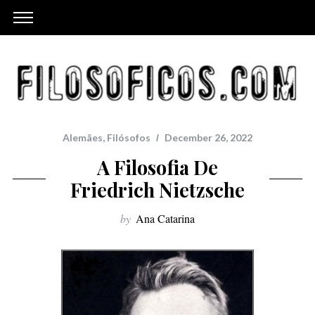
Alemães
,
Filósofos
December 26, 2022
A Filosofia De
Friedrich Nietzsche
by
Ana Catarina