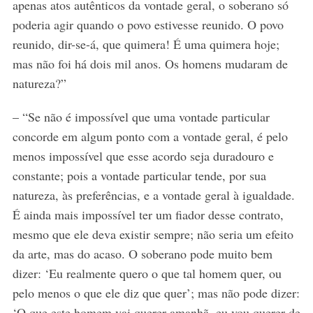
apenas atos autênticos da vontade geral, o soberano só
poderia agir quando o povo estivesse reunido. O povo
reunido, dir-se-á, que quimera! É uma quimera hoje;
mas não foi há dois mil anos. Os homens mudaram de
natureza?”
– “Se não é impossível que uma vontade particular
concorde em algum ponto com a vontade geral, é pelo
menos impossível que esse acordo seja duradouro e
constante; pois a vontade particular tende, por sua
natureza, às preferências, e a vontade geral à igualdade.
É ainda mais impossível ter um fiador desse contrato,
mesmo que ele deva existir sempre; não seria um efeito
da arte, mas do acaso. O soberano pode muito bem
dizer: ‘Eu realmente quero o que tal homem quer, ou
pelo menos o que ele diz que quer’; mas não pode dizer:
‘O que este homem vai querer amanhã, eu vou querer de