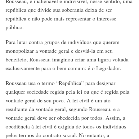
Rousseau, é inalienável e indivisível, nesse sentido, uma
república que divide sua soberania deixa de ser
república e não pode mais representar o interesse
público.
Para lutar contra grupos de indivíduos que querem
monopolizar a vontade geral e desviá-la em seu
benefício, Rousseau imaginou criar uma figura voltada
exclusivamente para o bem comum: é o Legislador.
S
e
Rousseau usa o termo “República” para designar
a
qualquer sociedade regida pela lei ou que é regida pela
r
vontade geral de seu povo. A lei civil é um ato
c
resultante da vontade geral, segundo Rousseau, e a
h
f
vontade geral deve ser obedecida por todos. Assim, a
o
obediência à lei civil é exigida de todos os indivíduos
r
pelos termos do contrato social. No entanto, a
: