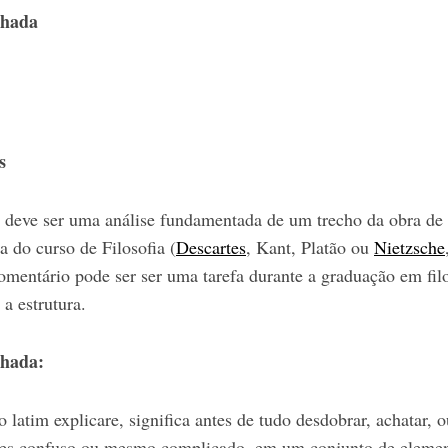
lhada
s
 deve ser uma análise fundamentada de um trecho da obra de
a do curso de Filosofia (
Descartes
, Kant, Platão ou
Nietzsche
mentário pode ser ser uma tarefa durante a graduação em filo
a estrutura.
lhada:
o latim explicare, significa antes de tudo desdobrar, achatar, 
zes confuso ou mesmo complicado, em um conjunto de elemen