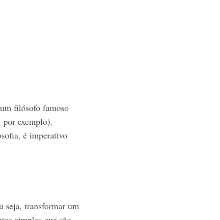
 um filósofo famoso
, por exemplo).
sofia, é imperativo
ou seja, transformar um
tos simples que são