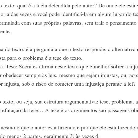
do texto: qual é a ideia defendida pelo autor? De onde ele está 
oria das vezes e você pode identificá-la em algum lugar do tex
 formulada com suas próprias palavras, sem trair o pensamento
ente.
 do texto: é a pergunta a que o texto responde, a alternativa 
sta para o problema é a tese do texto.
. Tese: Sócrates afirma neste texto que é melhor sofrer a inj
r obedecer sempre às leis, mesmo que sejam injustas, ou, ao c
or injusta, sob o risco de cometer uma injustiça perante a lei?
 texto, ou seja, sua estrutura argumentativa: tese, problema,
 refutação da tese… A tese e os argumentos são passagens obr
mesmo o que o autor está fazendo e por que ele está fazendo 
lo menos 2 partes, geralmente 3, às vezes 4.