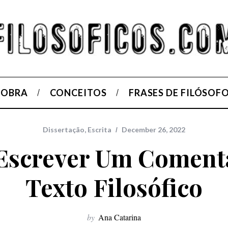
 OBRA
CONCEITOS
FRASES DE FILÓSOF
Dissertação
,
Escrita
December 26, 2022
screver Um Coment
Texto Filosófico
by
Ana Catarina