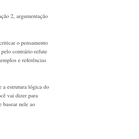
tação 2, argumentação
criticar o pensamento
pelo contrário refute
xemplos e referências
 a estrutura lógica do
ocê vai dizer para
e basear nele ao