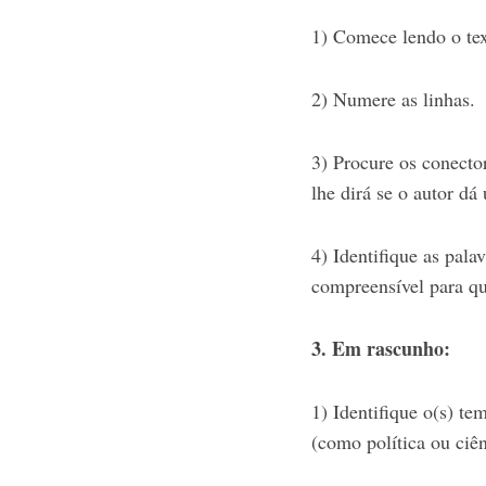
1) Comece lendo o tex
2) Numere as linhas.
S
e
a
3) Procure os conector
r
lhe dirá se o autor d
c
h
4) Identifique as pala
f
o
compreensível para qua
r
:
3. Em rascunho:
1) Identifique o(s) te
(como política ou ciên